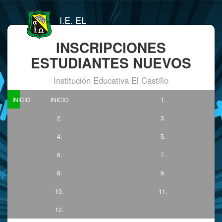
I.E. EL
CASTILLO
INSCRIPCIONES
ESTUDIANTES NUEVOS
Institución Educativa El Castillo
INICIO
INICIO
1.
2.
3.
4.
5.
6.
7.
8.
9.
10.
11.
12.